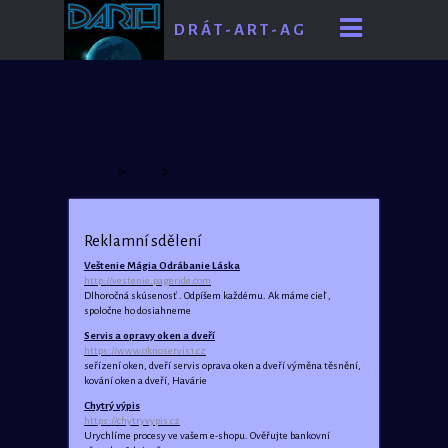
D R Á T - A R T - A G
E
Mapa stránek
TEXTY
>
1992
>
Nechej mě jít
Reklamní sdělení
Veštenie Mágia Odrábanie Láska
http://vestenie.pageride.com
Dlhoročná skúsenosť . Odpíšem každému. Ak máme cieľ ,
spoločne ho dosiahneme
Servis a opravy oken a dveří
https://www.oknoservis1.cz
seřízení oken, dveří servis oprava oken a dveří výměna těsnění,
kování oken a dveří, Havárie
Chytrý výpis
https://chytryvypis.cz
Urychlíme procesy ve vašem e-shopu. Ověřujte bankovní