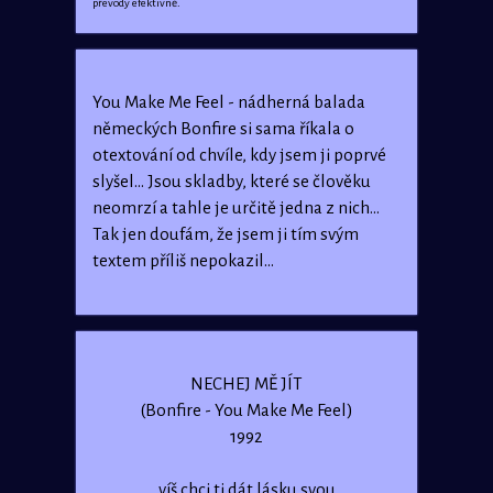
převody efektivně.
You Make Me Feel - nádherná balada
německých Bonfire si sama říkala o
otextování od chvíle, kdy jsem ji poprvé
slyšel... Jsou skladby, které se člověku
neomrzí a tahle je určitě jedna z nich...
Tak jen doufám, že jsem ji tím svým
textem příliš nepokazil...
NECHEJ MĚ JÍT
(Bonfire - You Make Me Feel)
1992
víš chci ti dát lásku svou