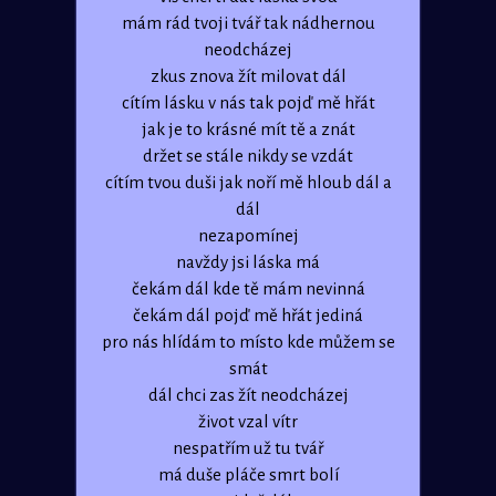
mám rád tvoji tvář tak nádhernou
neodcházej
zkus znova žít milovat dál
cítím lásku v nás tak pojď mě hřát
jak je to krásné mít tě a znát
držet se stále nikdy se vzdát
cítím tvou duši jak noří mě hloub dál a
dál
nezapomínej
navždy jsi láska má
čekám dál kde tě mám nevinná
čekám dál pojď mě hřát jediná
pro nás hlídám to místo kde můžem se
smát
dál chci zas žít neodcházej
život vzal vítr
nespatřím už tu tvář
má duše pláče smrt bolí