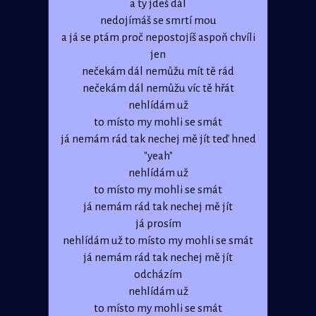
a ty jdeš dál
nedojímáš se smrtí mou
a já se ptám proč nepostojíš aspoň chvíli
jen
nečekám dál nemůžu mít tě rád
nečekám dál nemůžu víc tě hřát
nehlídám už
to místo my mohli se smát
já nemám rád tak nechej mě jít teď hned
"yeah"
nehlídám už
to místo my mohli se smát
já nemám rád tak nechej mě jít
já prosím
nehlídám už to místo my mohli se smát
já nemám rád tak nechej mě jít
odcházím
nehlídám už
to místo my mohli se smát