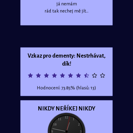
já nemám
rád tak nechej mě jít...
Vzkaz pro dementy: Nestrhávat,
dík!
Hodnocení: 73.85% (hlasů: 13)
NIKDY NEŘÍKEJ NIKDY
12
11
1
10
2
9
3