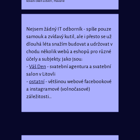
kování oken a dveří, Havárie
Nejsem žádný IT odborník - spíše pouze
samouk a zvídavý kutil, ale i přesto se už
dlouhá léta snažím budovat a udržovat v
chodu několik webů a eshopů pro různé
účely a subjekty. jako jsou:
-
Váš Den
- svatební agentura a svatební
salon v Litovli
-
ostatní
- většinou webové facebookové
a instagramové (volnočasové)
záležitosti...