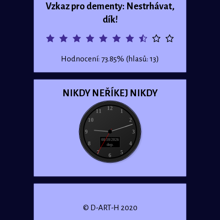
Vzkaz pro dementy: Nestrhávat,
dík!
Hodnocení: 73.85% (hlasů: 13)
NIKDY NEŘÍKEJ NIKDY
12
11
1
10
2
9
3
08/10/2026
8
4
dop.
7
5
6
© D-ART-H 2020