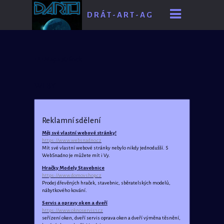
D R Á T - A R T - A G
E
Mapa stránek
WEBY
Reklamní sdělení
Měj své vlastní webové stránky!
https://www.websnadno.cz
Mít své vlastní webové stránky nebylo nikdy jednodušší. S
WebSnadno je můžete mít i Vy.
Hračky Modely Stavebnice
https://www.domovshop.cz
Prodej dřevěných hraček, stavebnic, sběratelských modelů,
nábytkového kování.
Servis a opravy oken a dveří
https://www.oknoservis1.cz
seřízení oken, dveří servis oprava oken a dveří výměna těsnění,