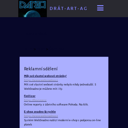
D R Á T - A R T - A G
E
Mapa stránek
TEXTY
>
1993
>
Šach Mat
Reklamní sdělení
Měj své vlastní webové stránky!
https://www.websnadno.cz
Mít své vlastní webové stránky nebylo nikdy jednodušší. S
WebSnadno je můžete mít i Vy.
FinVizor
https://finvizor.cz
Online reporty z účetního software Pohoda. Na klik.
E-shop snadno & rychle
https://www.websnadno.cz
Systém WebSnadno nabízí moderní e-shop s podporou on-line
plateb.