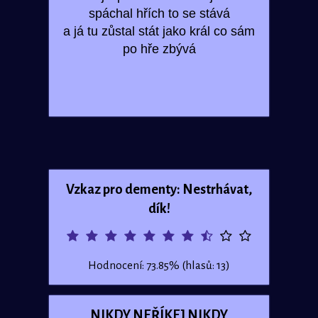
spáchal hřích to se stává
a já tu zůstal stát jako král co sám
po hře zbývá
Vzkaz pro dementy: Nestrhávat,
dík!
Hodnocení: 73.85% (hlasů: 13)
NIKDY NEŘÍKEJ NIKDY