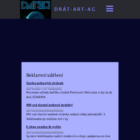
D R Á T - A R T - A G
E
Mapa stránek
VIDEO & AUDIO
>
Sedric Seweround
Reklamní sdělení
Tvorba webových stránek
https://blog.pageride.com
Poznejte výhody balíčku služeb Premium! Aktivujte si jej na 30
dnů ZDARMA.
Měj své vlastní webové stránky!
https://www.websnadno.cz
Mít své vlastní webové stránky nebylo nikdy jednodušší. S
WebSnadno je můžete mít i Vy.
E-shop snadno & rychle
https://www.websnadno.cz
Systém WebSnadno nabízí moderní e-shop s podporou on-line