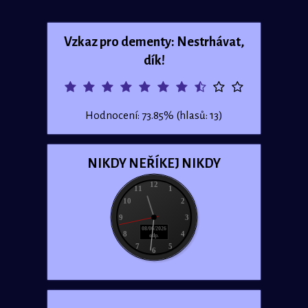
Vzkaz pro dementy: Nestrhávat,
dík!
Hodnocení: 73.85% (hlasů: 13)
NIKDY NEŘÍKEJ NIKDY
12
11
1
10
2
9
3
08/06/2026
8
4
odp.
7
5
6