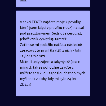
plateb.
V sekci TEXTY najdete moje 2 povídky,
které jsem kdysi v pravěku (1992) napsal
pod pseudonymem Sedric Seweround,
jehož vznik vysvětluji tamtéž...
Zatím se mi podařilo načíst a následně
zpracovat tu první (kratší) z nich - John
Taylor a ti druzí...
Máte-li tedy zájem a taky výdrž (cca 11
minut), tak se pohodlně usaďte a
můžete se v klidu zaposlouchat do mých
myšlenek z doby, kdy mi bylo 24 let -
ZDE
... :)