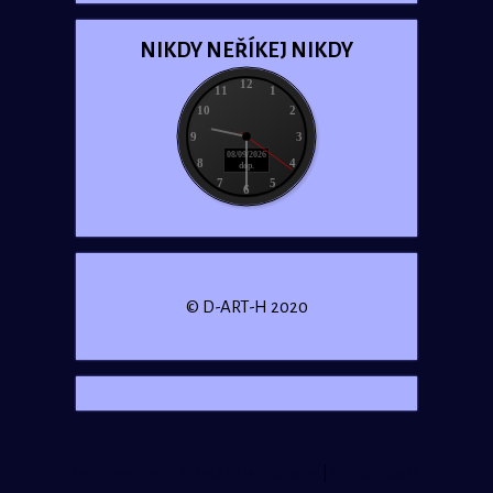
NIKDY NEŘÍKEJ NIKDY
12
11
1
10
2
9
3
08/09/2026
8
4
dop.
7
5
6
© D-ART-H 2020
Tvorba webových stránek na WebSnadno
|
Nahlásit obsah