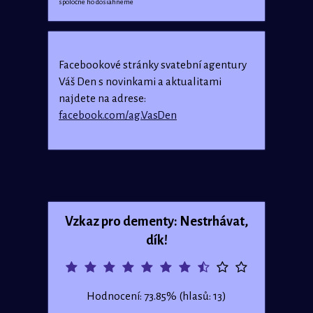
spoločne ho dosiahneme
Facebookové stránky svatební agentury
Váš Den s novinkami a aktualitami
najdete na adrese:
facebook.com/ag.VasDen
Vzkaz pro dementy: Nestrhávat,
dík!
Hodnocení: 73.85% (hlasů: 13)