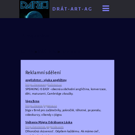
D R Á T - A R T - A G
E
Mapa stránek
WEBY
>
VÁŠ DEN
>
Facebook
Reklamní sdělení
english1to1 - výuka angličtiny
https://www.english1to1.cz
SPEAKING IS EASY - obecná a obchodní angličtina, konverzace,
děti, maturanti, Cambridge zkoušky.
Jóga Brno
https://www.jogaeva.cz
Jóga v Brně pro začátečníky, pokročilé, těhotné, po porodu;
videokurzy, víkendy s jógou
Veštenie Mágia Odrábanie Láska
http://vestenie.pageride.com
Dlhoročná skúsenosť . Odpíšem každému. Ak máme cieľ ,